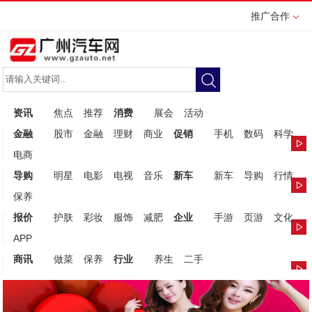
推广合作
资讯
焦点
推荐
消费
展会
活动
金融
股市
金融
理财
商业
促销
手机
数码
科学
电商
导购
明星
电影
电视
音乐
新车
新车
导购
行情
保养
报价
护肤
彩妆
服饰
减肥
企业
手游
页游
文化
APP
商讯
做菜
保养
行业
养生
二手