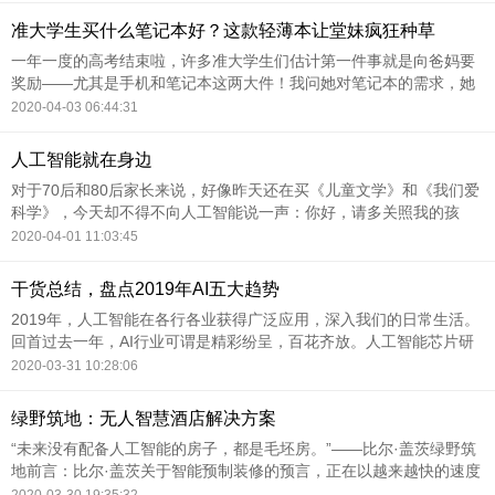
准大学生买什么笔记本好？这款轻薄本让堂妹疯狂种草
一年一度的高考结束啦，许多准大学生们估计第一件事就是向爸妈要
奖励——尤其是手机和笔记本这两大件！我问她对笔记本的需求，她
说“第一，预算只有5000，你看着办；第二，要轻薄，要不然周末带
2020-04-03 06:44:31
回家不方便；第三，性能要很好。
人工智能就在身边
对于70后和80后家长来说，好像昨天还在买《儿童文学》和《我们爱
科学》，今天却不得不向人工智能说一声：你好，请多关照我的孩
子。
2020-04-01 11:03:45
干货总结，盘点2019年AI五大趋势
2019年，人工智能在各行各业获得广泛应用，深入我们的日常生活。
回首过去一年，AI行业可谓是精彩纷呈，百花齐放。人工智能芯片研
发方兴未艾，巨头争建AI开放平台赋能创业者与开发者，云计算下半
2020-03-31 10:28:06
场开启，中国数字经济的发展正迈向新台阶…2019年被称为AI技术落
地的狂欢之年。
绿野筑地：无人智慧酒店解决方案
“未来没有配备人工智能的房子，都是毛坯房。”——比尔·盖茨绿野筑
地前言：比尔·盖茨关于智能预制装修的预言，正在以越来越快的速度
变成现实。酒店亦是如此，未来没智能化的酒店，将和毛坯房差不