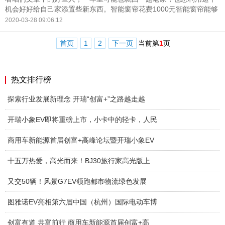
机会好好给自己家添置些新东西。智能窗帘花费1000元智能窗帘能够
通过语音远程开关窗帘，同时也能够通过家庭中枢APP进行自定义设
2020-03-28 09:06:12
置，比如定时开关等。
首页
1
2
下一页
当前第
1
页
热文排行榜
探索行业发展新理念 开瑞“创富+”之路越走越
开瑞小象EV即将重磅上市，小卡中的轻卡，人民
商用车新能源首届创富+高峰论坛暨开瑞小象EV
十五万热爱，高光而来！BJ30旅行家高光版上
又交50辆！风景G7EV领跑都市物流绿色发展
图雅诺EV亮相第六届中国（杭州）国际电动车博
创富有道 共富前行 商用车新能源首届创富+高