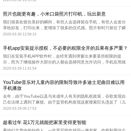
2020-03-30 19:35:32
多。
照片也能更有趣，小米口袋照片打印机，玩出新意
我们很喜欢留住美好的瞬间，有些人会选择留在手机，有些人会发分
享给好友，打印出来，更增添了很多的仪式感。照片有时只留住了瞬
间，但无法讲述发生的过往。今天要推荐的这款小米口袋照片打印
2020-03-30 12:56:15
机，不仅能够打印照片，还有更多有趣的玩法，留声照片、AR照片、
随心粘贴……多种方式，多样选择。
手机app安装提示授权，不必要的权限全开的后果有多严重？
我们在安装手机APP软件时，会经常遇到弹窗出来要某些权限的提
示，而为了继续操作大部分的人都会选择同意允许访问，手机应用就
可以通过手机来获取我们的个人信息，但这样做的后果很容易造成个
2020-03-29 11:41:54
人信息的泄露，如果被一些不法分子利用，后果是不堪设想的，那么
为什么手机安装应用总要先获取权限呢？
YouTube音乐对儿童内容的限制导致许多迪士尼曲目难以用
手机播放
去年，由于YouTube以及与未成年人有关的隐私权政策，谷歌发现自
己在法律上遇到了麻烦。由于监管机构发现这家搜索巨头违反了《儿
童在线隐私保护法》，因此对其处以数百万美元的罚款。
2020-03-29 06:17:53
趁着过年 花1万元就能把家里变得更智能
看咱们文章中的好些人，一年里可能也就回一趟老家，也想利用这个