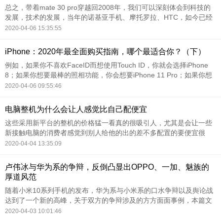
总之，带着mate 30 pro穿越回2008年，我们可以深刻体会到科技的
发展，技术的发展，当年的诺基亚手机、摩托罗拉、HTC，如今已经
没落了，而国产的小米、OV、华为手机一步步崛起。
2020-04-06 15:35:55
iPhone：2020年最全面购买指南，哪个最适合你？（下）
例如，如果你不喜欢FaceID而想使用Touch ID，你就会选择iPhone
8；如果你想要最棒的照相功能，你会想要iPhone 11 Pro；如果你想
要一个功能齐全，性价比高的产品，那iPhone 11 就是最适合你的产
2020-04-06 09:55:46
品。
电脑整机为什么会让人感觉比自己配便宜
这些采用新平台的整机的价格猛一看真的很吸引人，尤其是会让一些
新接触电脑的消费者感觉到别人给他的出的差不多配置的要便宜很
多。
2020-04-04 13:35:09
卢伟冰与华为系的争辩，反倒凸显出OPPO、一加、魅族的
厚道风范
随着小米10系列手机的发布，华为系与小米系的口水争辩以及舆论战
达到了一个新的高峰，关于双方的争辩涉及的方方面面事例，本篇文
章不打算去一一列举，各位有兴趣，只需去社交平台上随便一查就可
2020-04-03 10:01:46
了解清楚来龙去脉。