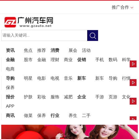
推广合作
资讯
焦点
推荐
消费
展会
活动
金融
股市
金融
理财
商业
促销
手机
数码
科学
电商
导购
明星
电影
电视
音乐
新车
新车
导购
行情
保养
报价
护肤
彩妆
服饰
减肥
企业
手游
页游
文化
APP
商讯
做菜
保养
行业
养生
二手