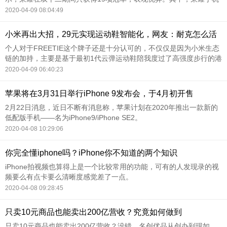
获京东+天猫+苏宁易购手机品类销量冠军，荣耀V30系列斩获6项冠
2020-04-09 08:04:49
军，荣耀20斩获3项冠军，荣耀9X斩获2项冠军。
小米再出大招，29元实现运动鞋智能化，网友：耐克怎么活
个人对于FREETIE这个牌子还是十分认可的，不仅仅是因为小米生态
链的加持，主要是基于最初1代云弹运动鞋陪我度过了高强度步行的港
澳3日游的好感，那时每天平均要走1万5千步以上，以前一天下来脚
2020-04-09 06:40:23
就会酸痛得不得了，但是3天下来，云弹并没有给脚部带来什么不适
感，我觉得我还能再战3天，也就
苹果将在3月31日举行iPhone 9发布会，于4月初开售
2月22日消息，近日不断有消息称，苹果计划在2020年推出一款新的
低配版手机——名为iPhone9/iPhone SE2。
2020-04-08 10:29:06
你完全懂iphone吗？iPhone你不知道的两个知识
iPhone拍视频也算得上是一个比较常用的功能，可有的人发现录的视
频要么有点卡要么清晰度感觉差了一点。
2020-04-08 09:28:45
只卖10元商品也能卖出200亿营收？究竟如何做到
只卖10元商品也能卖出200亿营收？没错，名创优品从创办到现如