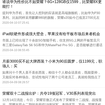
谁说华为性价比不如荣耀？6G+128GB仅1599，比荣耀8X更
能打！
提到华为手机，首先让人想到的应该就是高端旗舰机，比如华为P30
系列。比如同样采用麒麟980的旗舰，荣耀v20如今已低至2700元左
右，这也是华为高端旗舰机不能触及到的价位。
2020-04-10 07:25:41
iPad软硬件形成强大壁垒，苹果没有给平板市场后来者机会
市面上已经出现了十余款5G智能手机，但支持5G上网的平板暂且只
有三星GalaxyTab S6 5G和华为MatePad Pro 5G，是否能够进行通话
也尚不明确。
2020-04-10 06:55:45
月薪3000买不起大牌西装？小米为90后圆梦，仅1199元，职
场人：买
如果问十个男人喜不喜欢西装，相信十个人都会说喜欢，既能耍帅，
又能应对各种场合。尝试性地问了两个公司老员工，真就给我指点了
迷津.老员工说公司里许多人的西装都是在小米线上定制的，建议我买
2020-04-09 08:26:57
来试试，我瞅着还可以，又是前辈推荐，我也抱着试试的心态买了一
套，我们开箱看看。
荣耀双十二战报出炉：共夺19项冠军，V30系列表现突出
12月14日消息，今日，荣耀官微正式发布了荣耀双十二战报。战报显
示，荣耀在双十二期间共获得19项冠军，表现优异。其中，荣耀手机