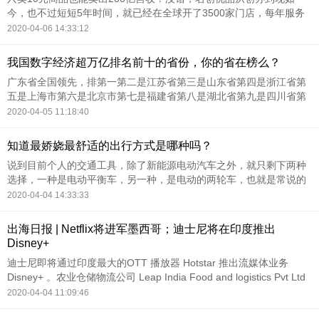
今，也不过短短5年时间，就已经在全球开了3500家门店，每年服务
全球消费者也超过10亿人次，在去年更是实现了年入190亿的优异成
2020-04-06 14:33:12
绩。叶国富名创优品的创始人叫叶国富。
我国数字经济超万亿排名前十的省份，你的省在榜么？
广东省全国领先，排第一第二是江苏省第三是山东省第四是浙江省第
五是上海市第六是北京市第七是福建省第八是湖北省第九是四川省第
十是河南省数据来源：中国信息通信研究院《“5G+云+AI”：数字经济
2020-04-05 11:18:40
新时代的引擎》 如果对您有帮助，请点击头像关注我，欢迎点赞，转
发，评论。
知道最娇娆最舒适的出行方式是哪种吗？
说到目前个人的交通工具，除了新能源电动汽车之外，就只剩下两种
选择，一种是电动平衡车，另一种，是电动的两轮车，也就是常说的
电动摩托（折叠类小电动车暂不在本文分析）。这两种较小型化的电
2020-04-04 14:33:33
动出行工具可以比电动汽车更为灵活的进行使用，而且在能源消耗和
公共空间占用方面具有比较明显的优势。
出海日报 | Netflix将进军墨西哥；迪士尼将在印度推出
Disney+
迪士尼即将通过印度最大的OTT 播放器 Hotstar 推出流媒体业务
Disney+ 。农业仓储物流公司 Leap India Food and logistics Pvt Ltd
完成16.4亿卢比的 B轮融资。
2020-04-04 11:09:46