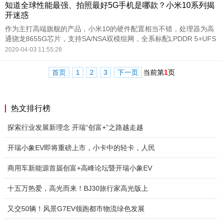
知道全球性能最强、拍照最好5G手机是哪款？小米10系列揭
开迷惑
作为主打高端旗舰的产品，小米10的硬件配置相当不错，处理器为高
通骁龙8655G芯片，支持SA/NSA双模组网，全系标配LPDDR 5+UFS
3.0内存组合。
2020-04-03 11:55:28
首页
1
2
3
下一页
当前第
1
页
热文排行榜
探索行业发展新理念 开瑞“创富+”之路越走越
开瑞小象EV即将重磅上市，小卡中的轻卡，人民
商用车新能源首届创富+高峰论坛暨开瑞小象EV
十五万热爱，高光而来！BJ30旅行家高光版上
又交50辆！风景G7EV领跑都市物流绿色发展