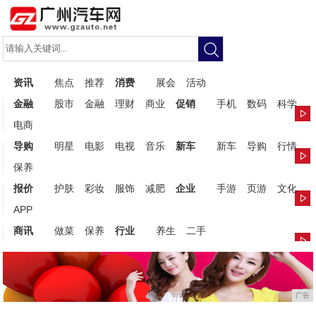
资讯
焦点
推荐
消费
展会
活动
金融
股市
金融
理财
商业
促销
手机
数码
科学
电商
导购
明星
电影
电视
音乐
新车
新车
导购
行情
保养
报价
护肤
彩妆
服饰
减肥
企业
手游
页游
文化
APP
商讯
做菜
保养
行业
养生
二手
广告