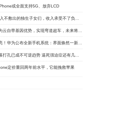
iPhone或全面支持5G、放弃LCD
致:入不敷出的独生子女们，收入承受不了负担，
华为云自带基因优势，实现弯道超车，未来将是阿
漂亮！华为公布全新手机系统：界面焕然一新，终
屏幕打孔已成不可逆趋势 逼死强迫症还有几分？
Phone定价重回两年前水平，它能挽救苹果