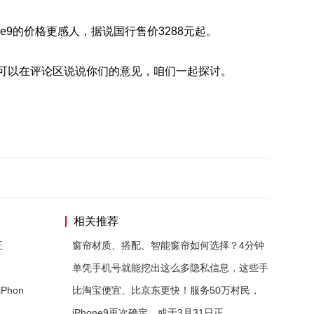
ne9的价格更感人，据说国行售价3288元起。
么?可以在评论区说说你们的意见，咱们一起探讨。
相关推荐
正
窗帘材质、搭配、智能窗帘如何选择？4分钟
，
单凭手机号就能挖出这么多隐私信息，这些手
hon
比淘宝便宜、比京东更快！服务50万村民，
iPhone9再次确定，或于3月31日正