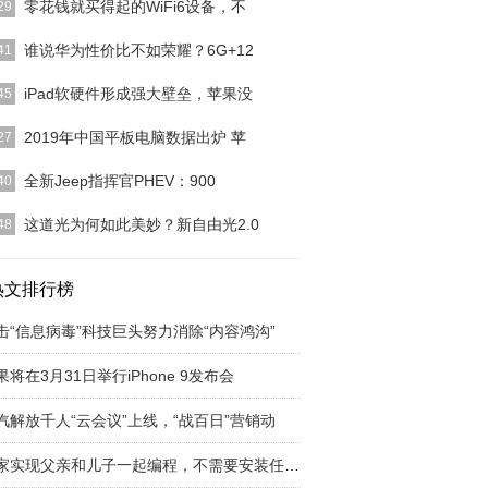
零花钱就买得起的WiFi6设备，不
29
路由器在小米商城、小米有品、京东、天猫、苏宁易
谁说华为性价比不如荣耀？6G+12
41
步开启预约，售价
[详细]
华为手机，首先让人想到的应该就是高端旗舰机，比
iPad软硬件形成强大壁垒，苹果没
45
为P30系列。比
[详细]
上已经出现了十余款5G智能手机，但支持5G上网的
2019年中国平板电脑数据出炉 苹
27
暂且只有三星G
[详细]
C公布了《2019年中国平板电脑市场数据报告》，从
全新Jeep指挥官PHEV：900
40
可以看出，苹
[详细]
大多数人来说，提起Jeep一定会想起拉风炫酷的牧
这道光为何如此美妙？新自由光2.0
48
，抑或是那句脍
[详细]
空间足、动力强，许多人都会想到买一台SUV。众
知，作为Jeep
热文排行榜
[详细]
击“信息病毒”科技巨头努力消除“内容鸿沟”
果将在3月31日举行iPhone 9发布会
汽解放千人“云会议”上线，“战百日”营销动
在家实现父亲和儿子一起编程，不需要安装任何编