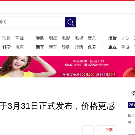
理财
商业
导购
明星
电影
电视
音乐
报价
护肤
科学
电商
新车
新车
导购
行情
保养
企业
手游
，或于3月31日正式发布，价格更感
26:
最近
将于
分享