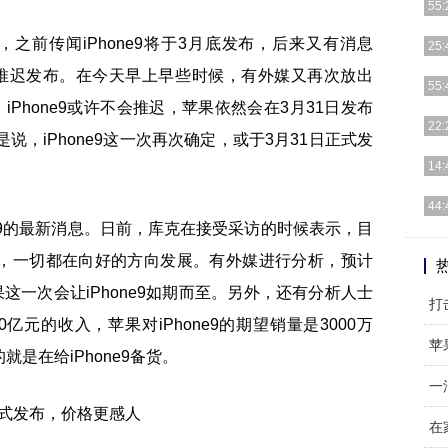
55:
扬，之前传闻iPhone9将于3月底发布，后来又有消息
这款
25:
购同
许要推迟发布。在今天早上早些时候，有外媒又再次放出
提到
55:
如华
，iPhone9或许不会推迟，苹果依然会在3月31日发布
市面
22:
说，iPhone9这一次再次确定，或于3月31日正式发
平板
ID
14:
数据
对于
44:
马人
ne9的最新消息。日前，库克在接受采访的时候表示，目
想要
，一切都在向好的方向发展。有外媒进行分析，预计
所周
果这一次会让iPhone9如期而至。另外，还有分析人士
打
40亿元的收入，苹果对iPhone9的期望销量是3000万
苹
是在给iPhone9备货。
一