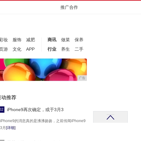
推广合作
彩妆
服饰
减肥
商讯
做菜
保养
页游
文化
APP
行业
养生
二手
广告
滚动推荐
iPhone9再次确定，或于3月3
02
iPhone9的消息真的是沸沸扬扬，之前传闻iPhone9
3月
[详细]