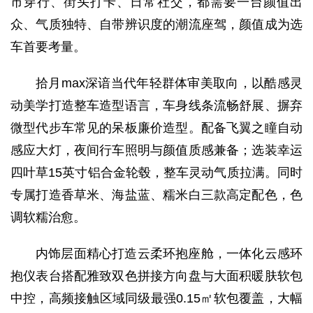
市穿行、街头打卡、日常社交，都需要一台颜值出
众、气质独特、自带辨识度的潮流座驾，颜值成为选
车首要考量。
拾月max深谙当代年轻群体审美取向，以酷感灵
动美学打造整车造型语言，车身线条流畅舒展、摒弃
微型代步车常见的呆板廉价造型。配备飞翼之瞳自动
感应大灯，夜间行车照明与颜值质感兼备；选装幸运
四叶草15英寸铝合金轮毂，整车灵动气质拉满。同时
专属打造香草米、海盐蓝、糯米白三款高定配色，色
调软糯治愈。
内饰层面精心打造云柔环抱座舱，一体化云感环
抱仪表台搭配雅致双色拼接方向盘与大面积暖肤软包
中控，高频接触区域同级最强0.15㎡软包覆盖，大幅