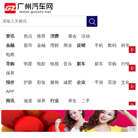
资讯
焦点
推荐
消费
展会
活动
金融
股市
金融
理财
商业
促销
手机
数码
科学
电商
导购
明星
电影
电视
音乐
新车
新车
导购
行情
保养
报价
护肤
彩妆
服饰
减肥
企业
手游
页游
文化
APP
商讯
做菜
保养
行业
养生
二手
广告