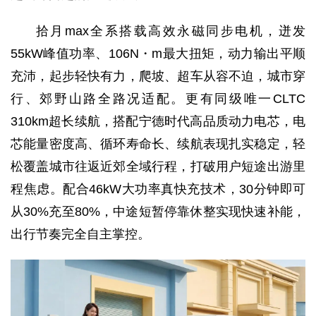
拾月max全系搭载高效永磁同步电机，迸发
55kW峰值功率、106N・m最大扭矩，动力输出平顺
充沛，起步轻快有力，爬坡、超车从容不迫，城市穿
行、郊野山路全路况适配。更有同级唯一CLTC
310km超长续航，搭配宁德时代高品质动力电芯，电
芯能量密度高、循环寿命长、续航表现扎实稳定，轻
松覆盖城市往返近郊全域行程，打破用户短途出游里
程焦虑。配合46kW大功率真快充技术，30分钟即可
从30%充至80%，中途短暂停靠休整实现快速补能，
出行节奏完全自主掌控。