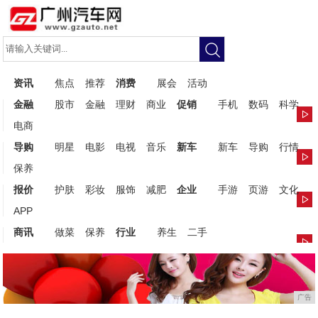
资讯
焦点
推荐
消费
展会
活动
金融
股市
金融
理财
商业
促销
手机
数码
科学
电商
导购
明星
电影
电视
音乐
新车
新车
导购
行情
保养
报价
护肤
彩妆
服饰
减肥
企业
手游
页游
文化
APP
商讯
做菜
保养
行业
养生
二手
广告