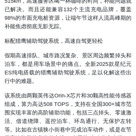
515km，高速服务区喝一杯咖啡的时间，补能问题就
已解决。而且还能兼容132个主流充电品牌，覆盖
98%的市面充电桩资源，让端午节这样人流高峰期的
补能焦虑彻底无影无踪。
标配猎鹰辅助驾驶系统，高速自驾更轻松
假期高速排队、城市路况复杂、景区周边频繁掉头和
泊车，都是用车场景中的痛点。全新2025款星纪元
ES纯电搭载的猎鹰辅助驾驶系统，足以化解这些出
行中的难题。
该系统由两颗英伟达Orin-X芯片和30颗高性能传感器
组成，算力高达508 TOPS，支持在全国300+城市范
围实现丰富的高阶辅助功能，包括三点掉头、零速激
活、借道绕障、遥控泊车、环岛通行、无保护左转
等。比如在古镇狭小街巷中完成泊车动作，或是在节