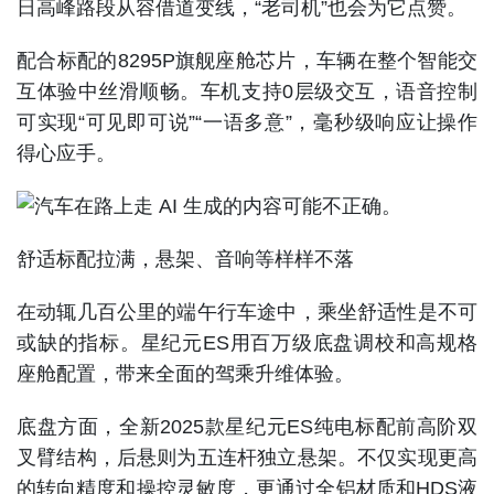
日高峰路段从容借道变线，“老司机”也会为它点赞。
配合标配的8295P旗舰座舱芯片，车辆在整个智能交
互体验中丝滑顺畅。车机支持0层级交互，语音控制
可实现“可见即可说”“一语多意”，毫秒级响应让操作
得心应手。
舒适标配拉满，悬架、音响等样样不落
在动辄几百公里的端午行车途中，乘坐舒适性是不可
或缺的指标。星纪元ES用百万级底盘调校和高规格
座舱配置，带来全面的驾乘升维体验。
底盘方面，全新2025款星纪元ES纯电标配前高阶双
叉臂结构，后悬则为五连杆独立悬架。不仅实现更高
的转向精度和操控灵敏度，更通过全铝材质和HDS液