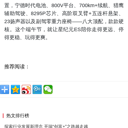
置，宁德时代电池、800V平台、700km+续航、猎鹰
辅助驾驶、8295P芯片、高阶双叉臂+五连杆悬架、
23扬声器以及副驾零重力座椅——八大顶配，款款硬
核。这个端午节，就让星纪元ES陪你走得更远、停
得更稳、玩得更爽。
推荐阅读：
热文排行榜
探索行业发展新理念 开瑞“创富+”之路越走越