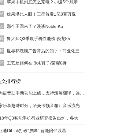
苹果手机到底怎么充电？小编5个月亲
20
在系统中加入电池健康之前，是一件非常人性化的事
效果堪比人眼！三星首发1亿8百万像
56
但是却逼死了很多
[详细]
，三星电子推出手机图像传感器ISOCELL亮HMX，
那个王回来了？漫谈Noble Ka
56
达1亿8百
[详细]
是当时网站的版面头条还是结合网友们的讨论度与评
鲁大师Q3季度手机性能榜 骁龙85
39
说，Noble旗
[详细]
的Q3季度格外热闹，骁龙855 Plus和骁龙855的旗
世界杯洗脑广告背后的知乎：商业化三
46
型，形
[详细]
乎、问知乎、答知乎、看知乎、搜知乎、刷知乎，有
工艺差距何在 米4/锤子/荣耀6拆
09
，上知乎”。在世
[详细]
种程度上讲，手机的外观设计决定了其人气兴衰。而
上也正是如此，例
热文排行榜
[详细]
华为语音助手新功能上线，支持滚屏翻译，连续对
居家乐享趣味时分，哈曼卡顿音箱让音乐流光溢彩
018年Q3智能手机行业研究报告出炉，各大
亚迪DiLink打破“屏障” 智能陪伴以温