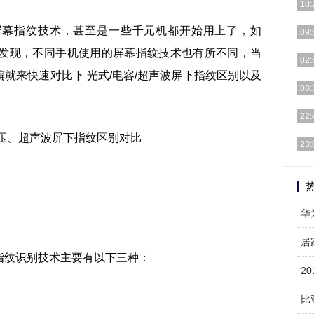
18:
屏幕指纹技术，甚至是一些千元机都开始用上了，如
本来
09:
情，
过小编发现，不同手机使用的屏幕指纹技术也有所不同，当
近日
02:
像素
就来快速对比下 光式/电容/超声波屏下指纹区别以及
不论
08:
价来
今年
22:
舰机
上知
23:
问题
从某
事实
指纹识别技术主要有以下三种：
2
比