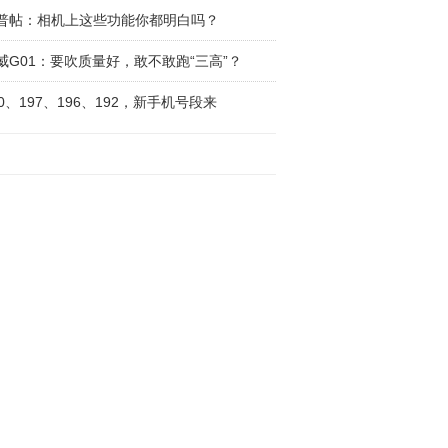
普帖：相机上这些功能你都明白吗？
威G01：要吹质量好，敢不敢跑“三高”？
90、197、196、192，新手机号段来