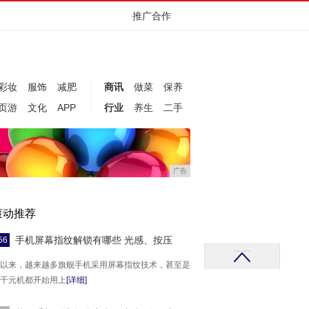
推广合作
彩妆
服饰
减肥
商讯
做菜
保养
页游
文化
APP
行业
养生
二手
广告
滚动推荐
手机屏幕指纹解锁有哪些 光感、按压
56
以来，越来越多旗舰手机采用屏幕指纹技术，甚至是
千元机都开始用上
[详细]