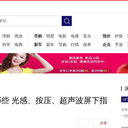
理财
商业
导购
明星
电影
电视
音乐
报价
护肤
科学
电商
新车
新车
导购
行情
保养
企业
手游
些 光感、按压、超声波屏下指
18:
今年
一些
分享