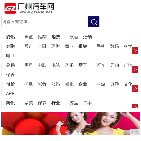
资讯
焦点
推荐
消费
展会
活动
金融
股市
金融
理财
商业
促销
手机
数码
科学
电商
导购
明星
电影
电视
音乐
新车
新车
导购
行情
保养
报价
护肤
彩妆
服饰
减肥
企业
手游
页游
文化
APP
商讯
做菜
保养
行业
养生
二手
广告