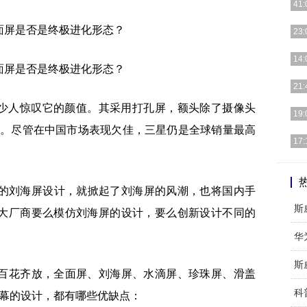
41:
全程
23:
车」
如
14:
要理
当有
21:
年前
曝光，不少人惊叹它的颜值。其采用打孔屏，额头除了摄像头
现在
19:
而近
8%。尽管在中国市场表现欠佳，三星仍是全球销量最高
其实
17:
会清
So
异形
neX的刘海屏设计，就掀起了刘海屏的风潮，也将国内手
斯
大厂商要么模仿刘海屏的设计，要么创新设计不同的
斯
百花齐放，全面屏、刘海屏、水滴屏、珍珠屏、滑盖
科
些屏幕的设计，都有哪些优缺点：