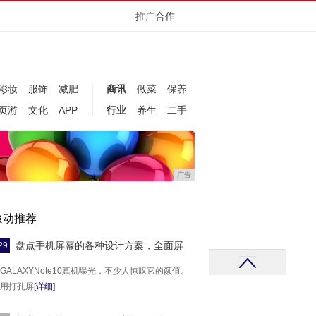
推广合作
彩妆
服饰
减肥
商讯
做菜
保养
页游
文化
APP
行业
养生
二手
广告
滚动推荐
盘点手机屏幕的各种设计方案，全面屏
29
GALAXYNote10真机曝光，不少人惊叹它的颜值。
用打孔屏
[详细]