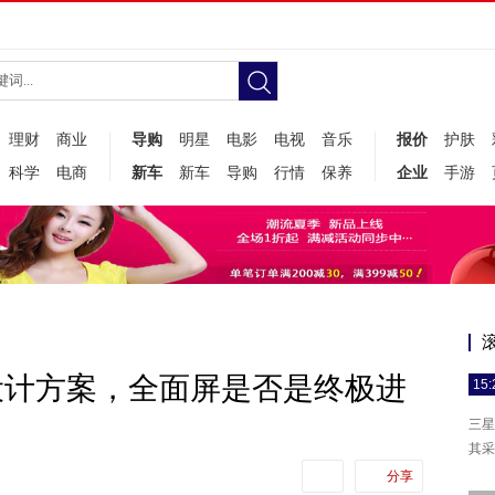
理财
商业
导购
明星
电影
电视
音乐
报价
护肤
科学
电商
新车
新车
导购
行情
保养
企业
手游
设计方案，全面屏是否是终极进
15:
三星
其采
分享