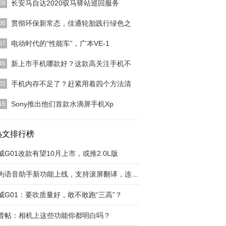
长安马自达2020驭马驿站巡回服务
08
关怀，服务到家。长安马自达2020「驭马驿站大篷
贯彻环保新常态，佳通轮胎践行绿色之
06
售后服务之旅将
[详细]
今，生态文明与绿色发展已成为当今社会发展的重
电动时代的“性能车”，广本VE-1
07
念。作为有着高度
[详细]
人说想买一辆性能车，你会推荐什么车？要是在一两
新上市手机哪款好？这款高关注手机不
46
，很多人会毫不犹
[详细]
竞争激烈的手机市场上出现了很多定价亲民的机型，
手机内存不足了？赶紧用着四个方法清
02
段时间新上市的麦
[详细]
手机的内存很多都被一些没用的东西给占了，只要学
Sony推出他们首款水滴屏手机Xp
16
理这些垃圾，就再
[详细]
ny的Xperia系列手机一直以来都没有采用时下流行的
屏，比如
热文排行榜
[详细]
威G01改款有望10月上市，或推2.0L版
华为语音助手新功能上线，支持滚屏翻译，连续对
威G01：要吹质量好，敢不敢跑“三高”？
普帖：相机上这些功能你都明白吗？