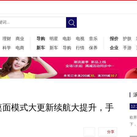
理财
商业
导购
明星
电影
电视
音乐
报价
护肤
科学
电商
新车
新车
导购
行情
保养
企业
手游
桌面模式大更新续航大提升，手
12:
欧界
下，
分享