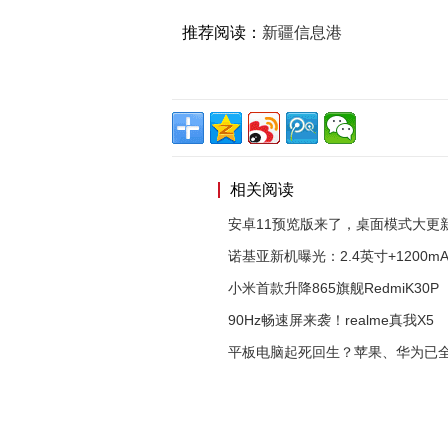
推荐阅读：
新疆信息港
相关阅读
安卓11预览版来了，桌面模式大更
诺基亚新机曝光：2.4英寸+1200m
小米首款升降865旗舰RedmiK30P
90Hz畅速屏来袭！realme真我X5
平板电脑起死回生？苹果、华为已