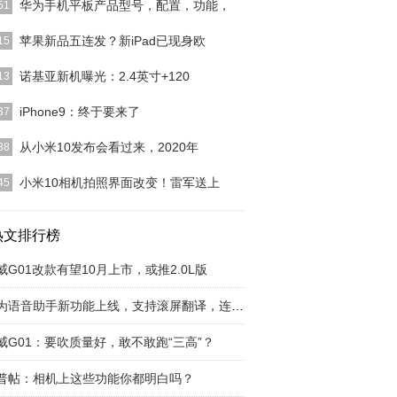
华为手机平板产品型号，配置，功能，
51
好我是东城阿豪，从业手机通讯行业10年，从按键
苹果新品五连发？新iPad已现身欧
15
现在的智能5g手
[详细]
时间越来越近，距离苹果春季发布会的日期仅剩不到
诺基亚新机曝光：2.4英寸+120
13
月的时间，虽然苹
[详细]
17日消息，据GSMArena报道，诺基亚原计划在
iPhone9：终于要来了
37
 2020
[详细]
月份开始，智能手机各家厂商的新机一个接着一个到
从小米10发布会看过来，2020年
38
小米、三星、OP
[详细]
STER有趣|网络发布会2020年，如何开一场好的手机
小米10相机拍照界面改变！雷军送上
45
发布会，
[详细]
是首款冲击高端的数字旗舰机，小米10系列发布后
为疯狂的堆料，受
热文排行榜
[详细]
威G01改款有望10月上市，或推2.0L版
华为语音助手新功能上线，支持滚屏翻译，连续对
威G01：要吹质量好，敢不敢跑“三高”？
普帖：相机上这些功能你都明白吗？