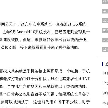
42:
大家
42:
机到
随着
37:
是两分天下，这几年安卓系统也一直在追赶iOS系统，
半个
2月
01:
年9月Android 10系统发布，已经应用到全球几十
MWC
从2
新速度缓慢，但这并未影响谷歌推出新系统的步伐。
49:
来，
个开发人员预览版，接下来就看看其带来了哪些新功能。
TA
15:
网络
由于
就因
面模式其实就是手机连接上屏幕形成一个电脑，手机
斯
和老罗打造的TNT十分相似，只不过其兼容性比TNT
能，早在几年之前华为和三星就推出了类似的功能。
斯
基本日常办公也影音都不成问题，如果系统也具备了
上就可以被淘汰了，这也能为用户省下不少钱，对于
科