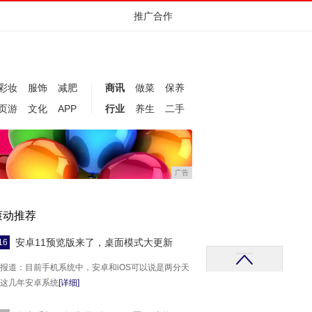
推广合作
彩妆
服饰
减肥
商讯
做菜
保养
页游
文化
APP
行业
养生
二手
广告
滚动推荐
安卓11预览版来了，桌面模式大更新
16
报道：目前手机系统中，安卓和iOS可以说是两分天
这几年安卓系统
[详细]