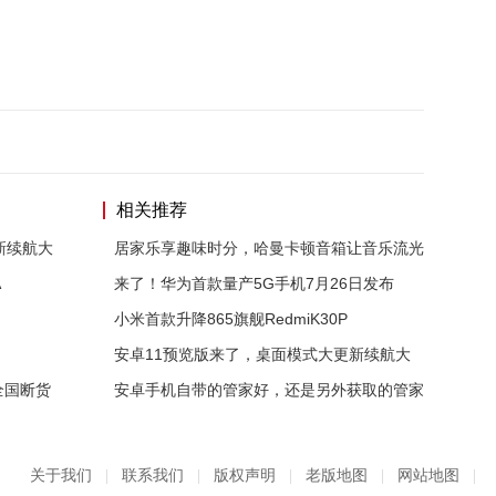
相关推荐
新续航大
居家乐享趣味时分，哈曼卡顿音箱让音乐流光
A
来了！华为首款量产5G手机7月26日发布
小米首款升降865旗舰RedmiK30P
安卓11预览版来了，桌面模式大更新续航大
全国断货
安卓手机自带的管家好，还是另外获取的管家
关于我们
|
联系我们
|
版权声明
|
老版地图
|
网站地图
|