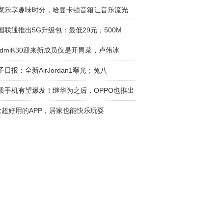
居家乐享趣味时分，哈曼卡顿音箱让音乐流光溢彩
国联通推出5G升级包：最低29元，500M
edmiK30迎来新成员仅是开胃菜，卢伟冰
子日报：全新AirJordan1曝光；兔八
质手机有望爆发！继华为之后，OPPO也推出
款超好用的APP，居家也能快乐玩耍