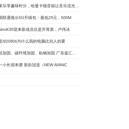
居家乐享趣味时分，哈曼卡顿音箱让音乐流光溢彩
国联通推出5G升级包：最低29元，500M
edmiK30迎来新成员仅是开胃菜，卢伟冰
是i92080ti为什么我的电脑比别人的要
植筋加固、碳纤维加固、粘钢加固 广东嘉汇建筑
一小长假来袭 新款冠道（NEW AVANC