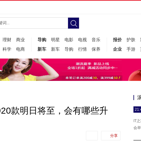
理财
商业
导购
明星
电影
电视
音乐
报价
护肤
科学
电商
新车
新车
导购
行情
保养
企业
手游
ro2020款明日将至，会有哪些升
21:
IT
会举
分享