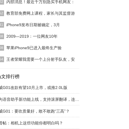
内部消息！最近千万别急买手机网友：
02
Conline 资讯]它是海归品牌，推出的产品都拥有极佳的
教育部免费网上课程，家长与其监督游
52
体验
[详细]
首发：王子华时书沧桑。创作不易，侵权必究。日
iPhone9发布日期被确定，3月
41
国家教育部关于中小
[详细]
周知，苹果凭借着软件生态的优势在中国市场拥有庞
2009—2019：一位网友10年
08
用户群体，牢牢掌
[详细]
手机飞速发展的10年，很多用过的手机可能给你我
苹果iPhone9已进入最终生产验
08
下美好的回忆，特
[详细]
5日消息，受疫情影响，今年不少国内手机厂商已经
王者荣耀我需要一个上分射手队友，安
54
线上发布新品了。
[详细]
荣耀我需要一个上分射手队友，安卓qq区，星耀
我想上王者一起玩啊
热文排行榜
[详细]
威G01改款有望10月上市，或推2.0L版
华为语音助手新功能上线，支持滚屏翻译，连续对
威G01：要吹质量好，敢不敢跑“三高”？
普帖：相机上这些功能你都明白吗？