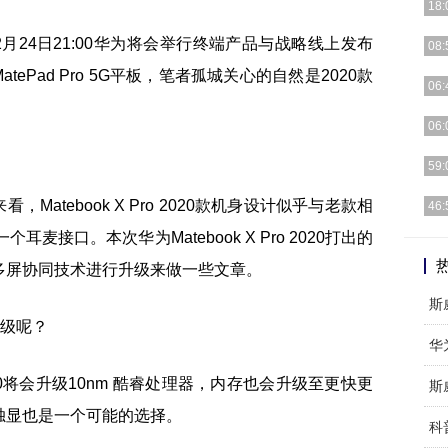
18:
，2月24日21:00华为将会举行终端产品与战略线上发布
[P
08:
摄影
atePad Pro 5G平板，笔者孤城关心的自然是2020款
原创
06:
前，
众所
06:
大的
智能
59:
他留
3月
Matebook X Pro 2020款机身设计似乎与老款相
46:
改为
麦接口。本次华为Matebook X Pro 2020打出的
王者
五，
多屏协同技术进行升级来做一些文章。
斯
些升级呢？
 2020将会升级10nm 酷睿处理器，内存也会升级至更快更
斯
350独显也是一个可能的选择。
科