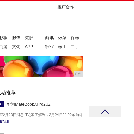
推广合作
彩妆
服饰
减肥
商讯
做菜
保养
页游
文化
APP
行业
养生
二手
广告
滚动推荐
华为MateBookXPro202
41
之家2月23日消息 IT之家了解到，2月24日21:00华为将
[详细]