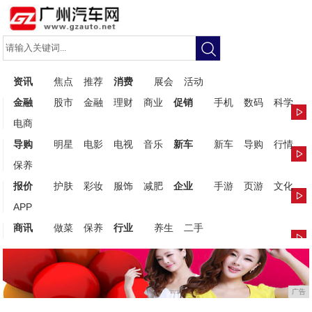
资讯
焦点
推荐
消费
展会
活动
金融
股市
金融
理财
商业
促销
手机
数码
科学
电商
导购
明星
电影
电视
音乐
新车
新车
导购
行情
保养
报价
护肤
彩妆
服饰
减肥
企业
手游
页游
文化
APP
商讯
做菜
保养
行业
养生
二手
广告