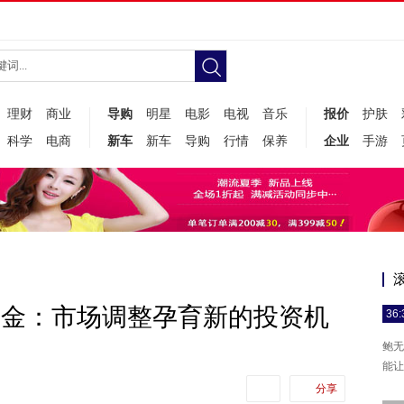
理财
商业
导购
明星
电影
电视
音乐
报价
护肤
科学
电商
新车
新车
导购
行情
保养
企业
手游
城基金：市场调整孕育新的投资机
36:
鲍无
能让
分享