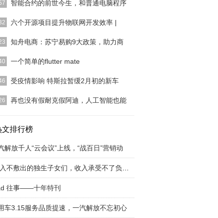
智能合约的前世今生，和普通电脑程序
57
合约是区块链技术首创的吗？不是。早在1993年，
六个开源项目提升物联网开发效率 |
32
机科学家、加密
[详细]
据显示，目前物联网端口数量预计在 200 亿个左
知舟电商：苏宁易购9大政策，助力商
23
到 2035
[详细]
20年度的第一大事就是突发的疫情的，打的我们“措手
一个简单的flutter mate
40
”，尤其为武
[详细]
e: Simple Material App, #
[详细]
受疫情影响 特斯拉暂缓2月初的新车
46
一提的是，特斯拉在2019年第四季度累计生产了约
再也没有假耐克假阿迪，人工智能也能
26
.5万台的车辆
[详细]
鞋产业最头疼的一大问题就要被解决了——最近，产
证技术提供商En
热文排行榜
[详细]
汽解放千人“云会议”上线，“战百日”营销动
致:入不敷出的独生子女们，收入承受不了负担，
Pad 往事——十年特刊
用车3.15服务品质提速，一汽解放不忘初心