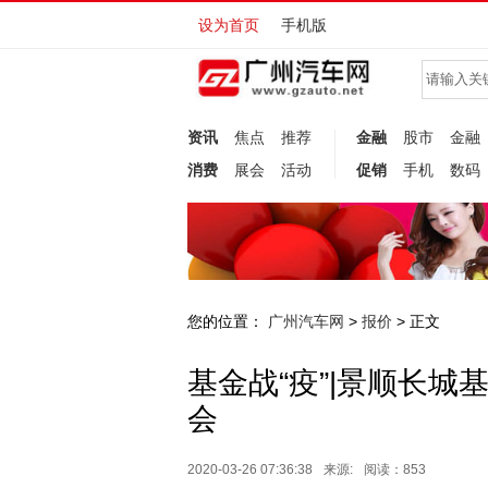
设为首页
手机版
资讯
焦点
推荐
金融
股市
金融
消费
展会
活动
促销
手机
数码
您的位置：
广州汽车网
报价
>
> 正文
基金战“疫”|景顺长
会
2020-03-26 07:36:38
来源:
阅读：853