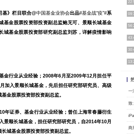
22:
司基》栏目联合
@中国基金业协会
出品
#基金战“疫”#
系
智能
09:
计算
城基金股票投资部投资副总监鲍无可、景顺长城基金
有数
56:
右。
长城基金股票投资部研究副总监刘苏，详解疫情影响
20
43:
不及
titl
30:
值得
13:
10
运动
金行业从业经验；2008年6月至2009年12月担任平
品认
12月加入景顺长城基金，先后担任研究部研究员、高级
一
城基金股票投资部投资副总监。
10年证券、基金行业从业经验；曾任上海常春藤衍生
i
加入景顺长城基金，担任研究部研究员，自2014年10月
商
顺长城基金股票投资部投资副总监。