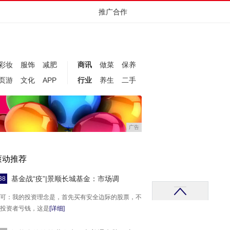
推广合作
彩妆
服饰
减肥
商讯
做菜
保养
页游
文化
APP
行业
养生
二手
广告
滚动推荐
基金战“疫”|景顺长城基金：市场调
38
可：我的投资理念是，首先买有安全边际的股票，不
投资者亏钱，这是
[详细]