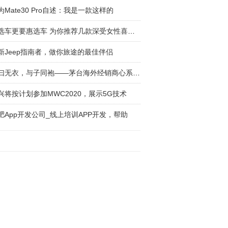
为Mate30 Pro自述：我是一款这样的
会选车更要惠选车 为你推荐几款深受女性喜欢的
新Jeep指南者，做你旅途的最佳伴侣
岂曰无衣，与子同袍——茅台海外经销商心系疫情
兴将按计划参加MWC2020，展示5G技术
肥App开发公司_线上培训APP开发，帮助